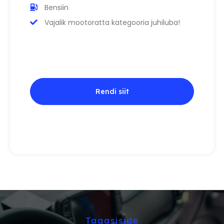
Bensiin
Vajalik mootoratta kategooria juhiluba!
Rendi siit
Tagasiside