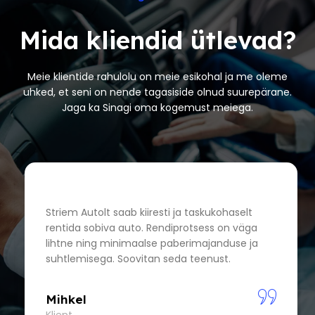
Mida kliendid ütlevad?
Meie klientide rahulolu on meie esikohal ja me oleme
uhked, et seni on nende tagasiside olnud suurepärane.
Jaga ka Sinagi oma kogemust meiega.
Striem Autolt saab kiiresti ja taskukohaselt
rentida sobiva auto. Rendiprotsess on väga
lihtne ning minimaalse paberimajanduse ja
suhtlemisega. Soovitan seda teenust.
Mihkel
Klient