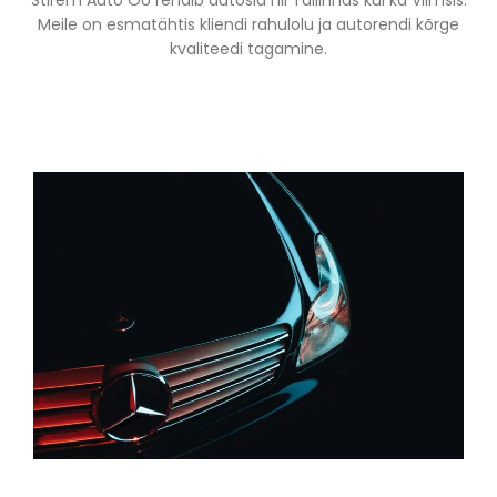
Stirem Auto OÜ rendib autosid nii Tallinnas kui ka Viimsis.
Meile on esmatähtis kliendi rahulolu ja autorendi kõrge
kvaliteedi tagamine.