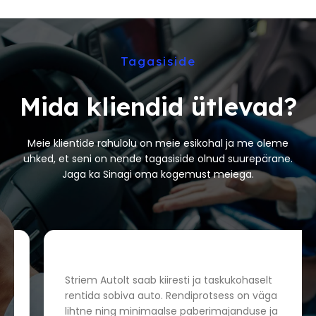
Tagasiside
Mida kliendid ütlevad?
Meie klientide rahulolu on meie esikohal ja me oleme
uhked, et seni on nende tagasiside olnud suurepärane.
Jaga ka Sinagi oma kogemust meiega.
Striem Autolt saab kiiresti ja taskukohaselt
rentida sobiva auto. Rendiprotsess on väga
lihtne ning minimaalse paberimajanduse ja